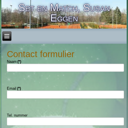
Set en Match, Susan
Eggen
Contact formulier
Naam
(*)
Email
(*)
Tel. nummer