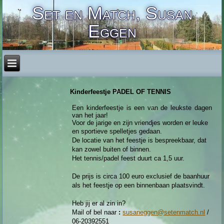
Set en Match, Susan
Eggen
Kinderfeestje PADEL OF TENNIS
Een kinderfeestje is een van de leukste dagen
van het jaar!
Voor de jarige en zijn vriendjes worden er leuke
en sportieve spe
lletjes gedaan.
De locatie van het feestje is bespreekbaar, dat
kan zowel buiten of binnen.
Het tennis/padel feest duurt ca 1,5 uur.
De prijs is circa 100 euro exclusief de baanhuur
als het feestje op een binnenbaan plaatsvindt.
Heb jij er al zin in?
Mail of bel naar
:
susaneggen@setenmatch.nl
/
06-20392551